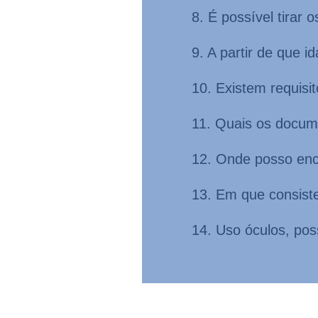
8. É possível tirar
9. A partir de que i
10. Existem requisi
11. Quais os docum
12. Onde posso enc
13. Em que consist
14. Uso óculos, poss