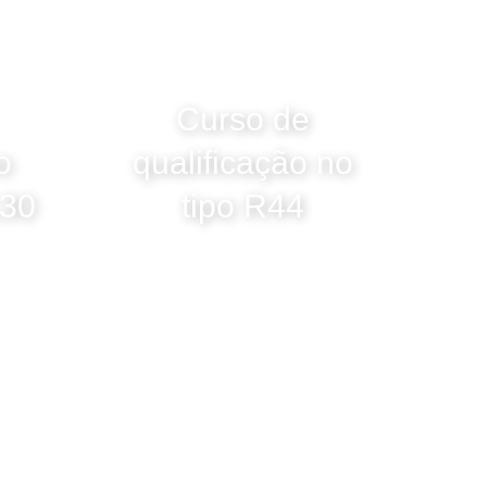
Curso de
o
qualificação no
130
tipo R44