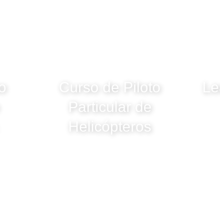
o
Curso de Piloto
Le
Particular de
Helicópteros