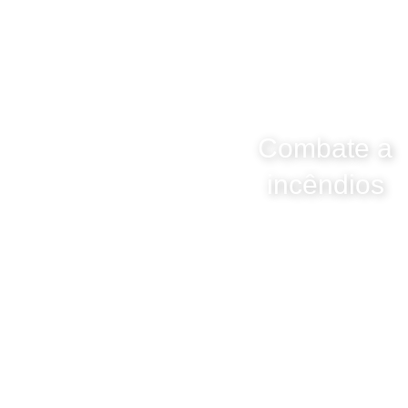
Combate a
incêndios