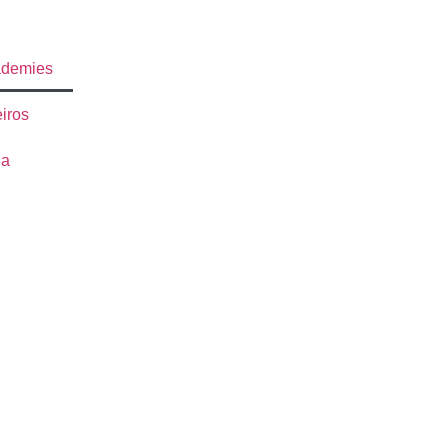
ademies
iros
ia