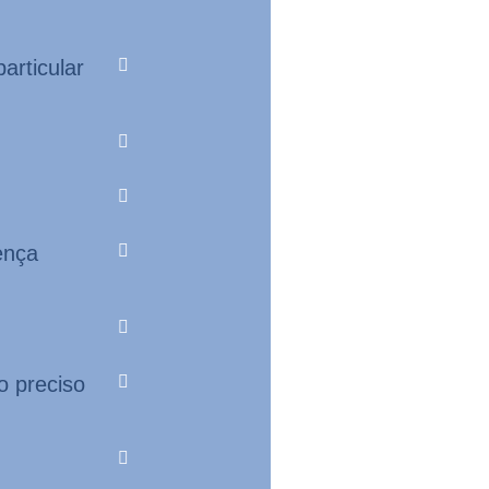
articular
ença
o preciso