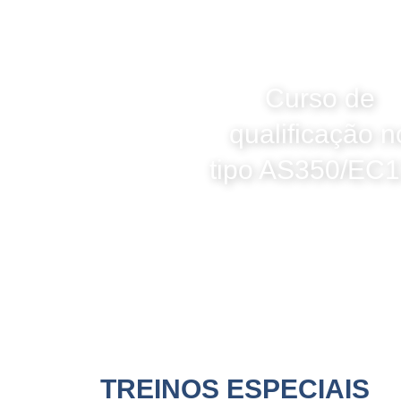
Curso de
qualificação n
tipo AS350/EC
TREINOS ESPECIAIS