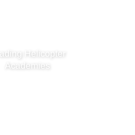
ading Helicopter
Academies