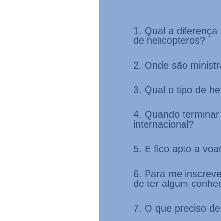
1. Qual a diferença 
de helicopteros?
2. Onde são minist
3. Qual o tipo de h
4. Quando terminar 
internacional?
5. E fico apto a voa
6. Para me inscreve
de ter algum conhec
7. O que preciso de